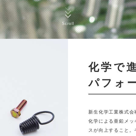
Scroll
化学で
パフォ
新生化学工業株式会
化学による亜鉛メッ
スが向上すること。